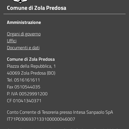
Comune di Zola Predosa
A volte non capivo se stavo procedendo correttamen
Amministrazione
Ho avuto problemi tecnici
Organi di governo
Uffici
Documenti e dati
Altro
Comune di Zola Predosa
Piazza della Repubblica, 1
40069 Zola Predosa (BO)
Tel. 0516161611
Fax 0510544035
P. IVA 00529991200
CF 01041340371
Conto Corrente di Tesoreria presso Intesa Sanpaolo SpA
IT71P0306937133100000046007