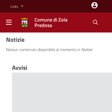
Salta al contenuto principale della pagina
Links
Comune di Zola
Predosa
Comune di Zola Predosa
Parte principale della pagina
Notizie
Nessun contenuto disponibile al momento
in
Notizie
.
Avvisi