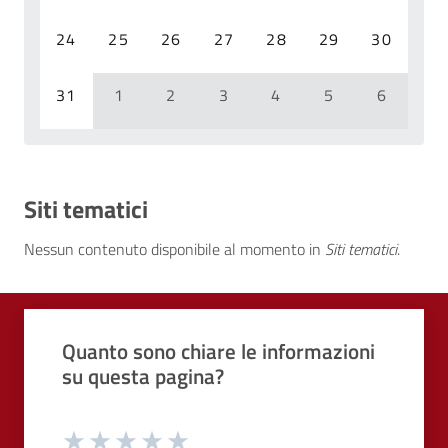
24
25
26
27
28
29
30
31
1
2
3
4
5
6
Siti tematici
Nessun contenuto disponibile al momento
in
Siti tematici
.
Quali sono stati gli aspetti che hai preferito?
Vuoi aggiungere altri dettagli?
1/2
2/2
Grazie, il tuo parere ci aiuterà a migliorare i
Quanto sono chiare le informazioni
o
Avanti
su questa pagina?
Dettaglio
Le indicazioni erano chiare
Inserire massimo 200 caratteri
Valuta da 1 a 5 stelle la pagina